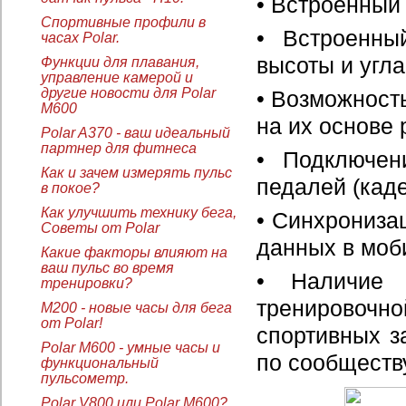
• Встроенный
Спортивные профили в
• Встроенны
часах Polar.
высоты и угл
Функции для плавания,
управление камерой и
другие новости для Polar
• Возможност
M600
на их основе
Polar A370 - ваш идеальный
партнер для фитнеса
• Подключен
Как и зачем измерять пульс
педалей (кад
в покое?
Как улучшить технику бега,
• Синхрониза
Советы от Polar
данных в моб
Какие факторы влияют на
ваш пульс во время
• Наличие 
тренировки?
тренировоч
M200 - новые часы для бега
от Polar!
спортивных з
Polar M600 - умные часы и
по сообществ
функциональный
пульсометр.
Polar V800 или Polar M600?