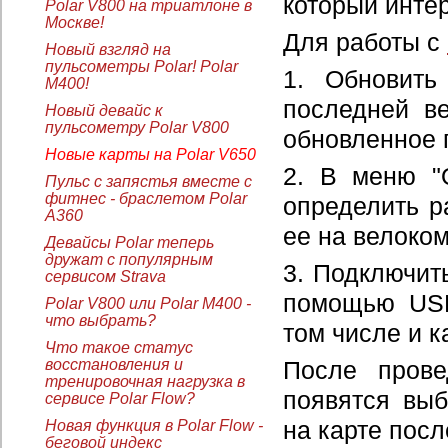
который интер
Polar V800 на триатлоне в
Москве!
Для работы с
Новый взгляд на
пульсометры Polar! Polar
1. Обновить
M400!
последней ве
Новый девайс к
пульсометру Polar V800
обновленное 
Новые карты на Polar V650
2. В меню "
Пульс с запястья вместе с
фитнес - браслетом Polar
определить р
A360
ее на велоко
Девайсы Polar теперь
дружат с популярным
3. Подключить
сервисом Strava
помощью USB
Polar V800 или Polar M400 -
что выбрать?
том числе и 
Что такое статус
восстановления и
После прове
тренировочная нагрузка в
появятся вы
сервисе Polar Flow?
Новая функция в Polar Flow -
на карте посл
беговой индекс