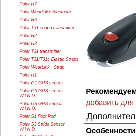
Polar H7
Polar Wearlink+ Bluetooth
Polar H6
Polar T31 coded transmitter
Polar H2
Polar H3
Polar T31 transmitter
Polar T31/T31c Elastic Straps
Polar WearLink+ Strap
Polar H1
Polar G1 GPS sensor
Рекомендуем
Polar G3 GPS sensor
W.I.N.D.
добавить для
Polar G5 GPS sensor
W.I.N.D.
Дополнител
Polar S1 Foot Pod
Polar S3 Stride Sensor
Особеннос
W.I.N.D.