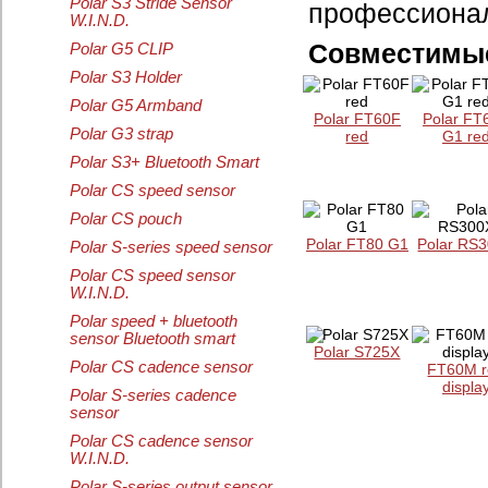
Polar S3 Stride Sensor
профессионал
W.I.N.D.
Совместимые
Polar G5 CLIP
Polar S3 Holder
Polar G5 Armband
Polar FT60F
Polar FT
Polar G3 strap
red
G1 re
Polar S3+ Bluetooth Smart
Polar CS speed sensor
Polar CS pouch
Polar FT80 G1
Polar RS
Polar S-series speed sensor
Polar CS speed sensor
W.I.N.D.
Polar speed + bluetooth
sensor Bluetooth smart
Polar S725X
Polar CS cadence sensor
FT60M r
displa
Polar S-series cadence
sensor
Polar CS cadence sensor
W.I.N.D.
Polar S-series output sensor