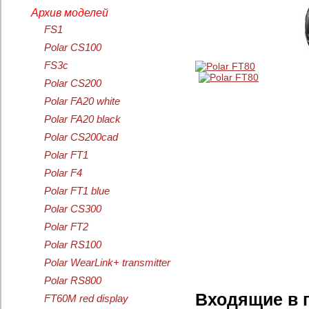
Архив моделей
FS1
Polar CS100
FS3c
Polar CS200
Polar FA20 white
Polar FA20 black
Polar CS200cad
Polar FT1
Polar F4
Polar FT1 blue
Polar CS300
Polar FT2
Polar RS100
Polar WearLink+ transmitter
Polar RS800
Входящие в 
FT60M red display