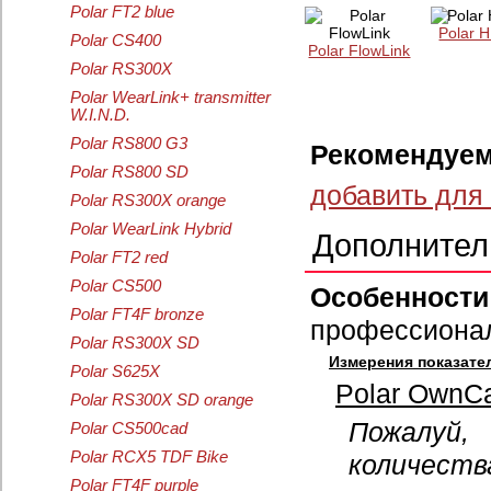
Polar FT2 blue
Polar 
Polar CS400
Polar FlowLink
Polar RS300X
Polar WearLink+ transmitter
W.I.N.D.
Polar RS800 G3
Рекомендуем
Polar RS800 SD
добавить для
Polar RS300X orange
Polar WearLink Hybrid
Дополнител
Polar FT2 red
Polar CS500
Особеннос
Polar FT4F bronze
профессионал
Polar RS300X SD
Измерения показате
Polar S625X
Polar OwnCa
Polar RS300X SD orange
Пожалуй
Polar CS500cad
Polar RCX5 TDF Bike
количеств
Polar FT4F purple