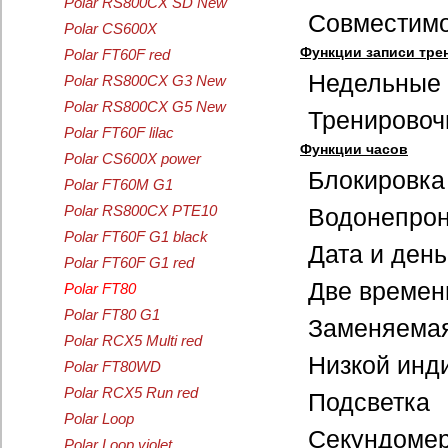
Polar RS800CX SD New
Совместимо
Polar CS600X
Функции записи тре
Polar FT60F red
Недельные 
Polar RS800CX G3 New
Polar RS800CX G5 New
Тренировоч
Polar FT60F lilac
Функции часов
Polar CS600X power
Блокировка
Polar FT60M G1
Polar RS800CX PTE10
Водонепрон
Polar FT60F G1 black
Дата и ден
Polar FT60F G1 red
Две времен
Polar FT80
Polar FT80 G1
Заменяемая
Polar RCX5 Multi red
Низкой инд
Polar FT80WD
Polar RCX5 Run red
Подсветка
Polar Loop
Секундоме
Polar Loop violet