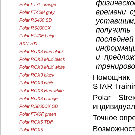
физическо
Polar FT7F orange
времени с
Polar FT40M grey
уставшим
Polar RS400 SD
Polar RS800CX
получить
Polar FT40F beige
последней
AXN 700
информаци
Polar RCX3 Run black
и предло
Polar RCX3 Multi black
тренирово
Polar RCX3 Multi white
Polar RCX3 black
Помощник 
Polar RCX3 white
STAR Traini
Polar RCX3 Run white
Polar Str
Polar RCX3 orange
индивидуал
Polar RS800CX SD
Polar FT40F green
Точное опр
Polar RCX5 TDF
Возможнос
Polar RCX5