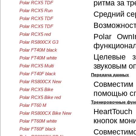
ритма за тр
Polar RCX5 TDF
Polar RCX5 Run
Средний се
Polar RCX5 TDF
Возможност
Polar RCX5 TDF
Polar RCX5 red
Polar Own
Polar RS800CX G3
функционал
Polar FT40M black
Целевые з
Polar FT40M white
звуковым о
Polar RCX5 Multi
Polar FT40F black
Передача данных
Polar RS800CX New
Совместим 
Polar RCX5 Bike
помощью сп
Polar RCX5 Bike red
Тренировочные фун
Polar FT60 M
HeartTouch
Polar RS800CX Bike New
кнопок мон
Polar FT60M white
Polar FT60F black
Совместимо