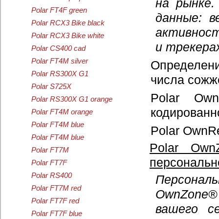
на рынке.
Polar FT4F green
данные: в
Polar RCX3 Bike black
активност
Polar RCX3 Bike white
и трекера
Polar CS400 cad
Polar FT4M silver
Определен
Polar RS300X G1
числа сожж
Polar S725X
Polar Ow
Polar RS300X G1 orange
кодированн
Polar FT4M orange
Polar FT4M blue
Polar OwnR
Polar FT4M blue
Polar Own
Polar FT7M
персональн
Polar FT7F
Polar RS400
Персональ
Polar FT7M red
OwnZone®
Polar FT7F red
вашего с
Polar FT7F blue