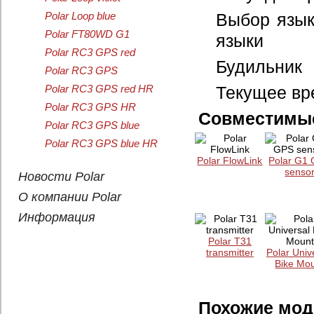
Выбор язык
Polar Loop blue
Polar FT80WD G1
языки
Polar RC3 GPS red
Будильник
Polar RC3 GPS
Текущее вре
Polar RC3 GPS red HR
Polar RC3 GPS HR
Совместимые
Polar RC3 GPS blue
Polar RC3 GPS blue HR
Polar FlowLink
Polar G1
senso
Новости Polar
О компании Polar
Информация
Polar T31
transmitter
Polar Univ
Bike Mo
Похожие мод