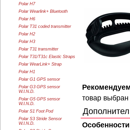
Polar H7
Polar Wearlink+ Bluetooth
Polar H6
Polar T31 coded transmitter
Polar H2
Polar H3
Polar T31 transmitter
Polar T31/T31c Elastic Straps
Polar WearLink+ Strap
Polar H1
Polar G1 GPS sensor
Рекомендуем
Polar G3 GPS sensor
W.I.N.D.
товар выбран
Polar G5 GPS sensor
W.I.N.D.
Дополнител
Polar S1 Foot Pod
Polar S3 Stride Sensor
Особеннос
W.I.N.D.