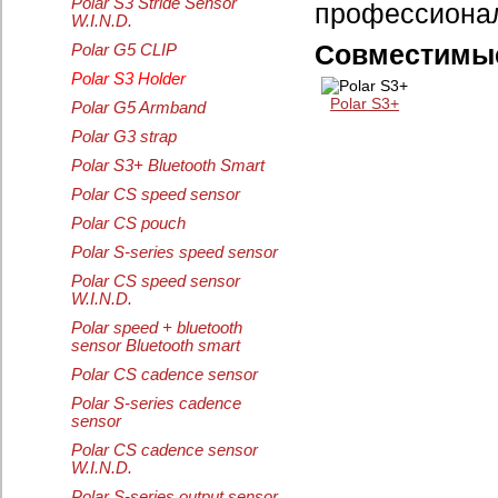
Polar S3 Stride Sensor
профессионал
W.I.N.D.
Совместимые
Polar G5 CLIP
Polar S3 Holder
Polar S3+
Polar G5 Armband
Polar G3 strap
Polar S3+ Bluetooth Smart
Polar CS speed sensor
Polar CS pouch
Polar S-series speed sensor
Polar CS speed sensor
W.I.N.D.
Polar speed + bluetooth
sensor Bluetooth smart
Polar CS cadence sensor
Polar S-series cadence
sensor
Polar CS cadence sensor
W.I.N.D.
Polar S-series output sensor