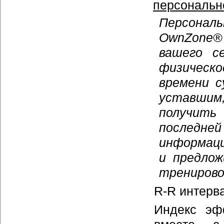
персональн
Персональ
OwnZone®
вашего с
физическо
времени с
уставшим
получить
последней
информаци
и предло
тренирово
R-R интерв
Индекс эфф