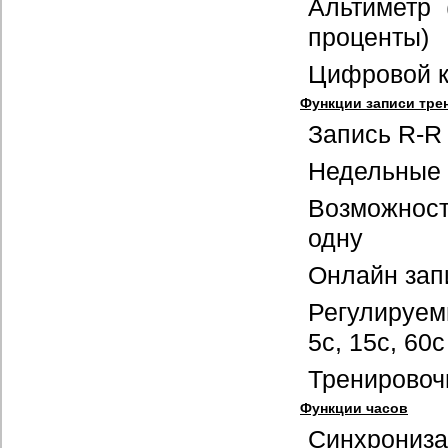
Альтиметр 
проценты)
Цифровой 
Функции записи тре
Запись R-R
Недельные 
Возможнос
одну
Онлайн зап
Регулируем
5с, 15с, 60с
Тренировоч
Функции часов
Синхрониза