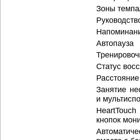
Зоны темпа
Руководство
Напоминани
Автопауза
Тренировоч
Статус вос
Расстояние 
Занятие не
и мультиспо
HeartTouch
кнопок мон
Автоматич