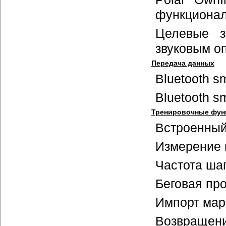
функционал
Целевые з
звуковым о
Передача данных
Bluetooth s
Bluetooth s
Тренировочные фун
Встроенны
Измерение 
Частота шаг
Беговая пр
Импорт мар
Возвращени