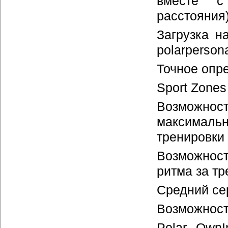
вместе с
расстояния
Загрузка н
polarpersona
Точное опр
Sport Zones
Возможно
максимальн
тренировки
Возможнос
ритма за тр
Средний се
Возможност
Polar Own