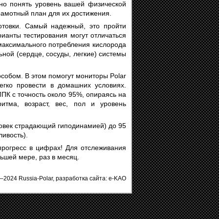
но понять уровень вашей физической
рамотный план для их достижения.
готовки. Самый надежный, это пройти
ианты тестирования могут отличаться
 максимального потребления кислорода
ой (сердце, сосуды, легкие) системы
собом. В этом помогут мониторы Polar
легко провести в домашних условиях.
МПК с точность около 95%, опираясь на
ритма, возраст, вес, пол и уровень
овек страдающий гиподинамией) до 95
ивость).
прогресс в цифрах! Для отслеживания
ьшей мере, раз в месяц.
–2024 Russia-Polar,
разработка сайта: e-KAO