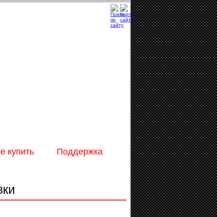
е купить
Поддержка
вки