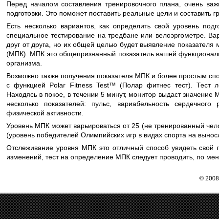
Перед началом составления тренировочного плана, очень важ
подготовки. Это поможет поставить реальные цели и составить г
Есть несколько вариантов, как определить свой уровень под
специальное тестирование на тредбане или велоэргометре. Вар
друг от друга, но их общей целью будет выявление показателя
(МПК). МПК это общепризнанный показатель вашей функциональн
организма.
Возможно также получения показателя МПК и более простым спо
с функцией Polar Fitness Test™ (Полар фитнес тест). Тест 
Находясь в покое, в течении 5 минут, монитор выдаст значение 
несколько показателей: пульс, вариабельность сердечного 
физической активности.
Уровень МПК может варьироваться от 25 (не тренированный чел
(уровень победителей Олимпийских игр в видах спорта на выносл
Отслеживание уровня МПК это отличный способ увидеть свой 
изменений, тест на определение МПК следует проводить, по мен
© 2008